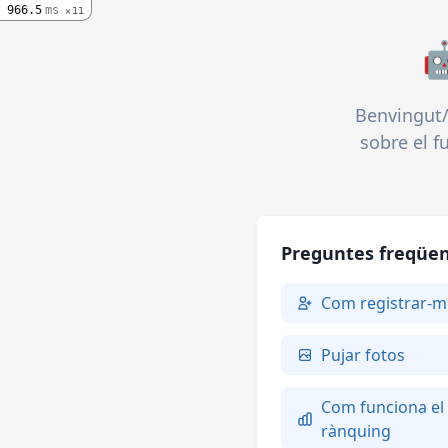
966.5
ms
11

Benvingut/
sobre el f
Preguntes freqüen
Com registrar-m
Pujar fotos
Com funciona el
rànquing