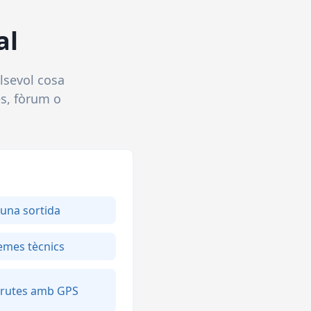
al
lsevol cosa
es, fòrum o
 una sortida
emes tècnics
 rutes amb GPS